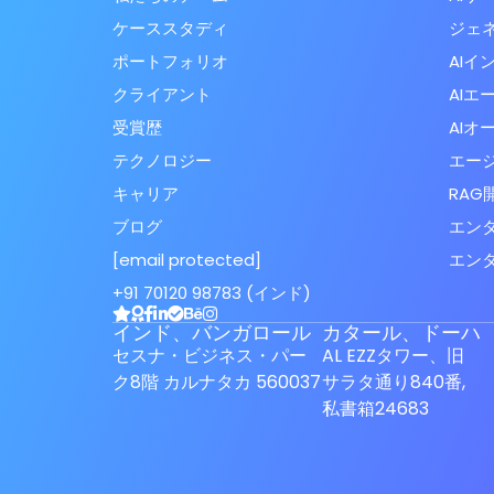
ケーススタディ
ジェネ
ポートフォリオ
AIイ
クライアント
AIエ
受賞歴
AIオ
テクノロジー
エージ
キャリア
RAG
ブログ
エン
[email protected]
エンタ
Spanish (Spain)
+91 70120 98783 (インド)
Finnish
インド、バンガロール
カタール、ドーハ
Swedish
セスナ・ビジネス・パー
AL EZZタワー、旧
ク8階 カルナタカ 560037
サラタ通り840番,
Dutch
私書箱24683
German
French