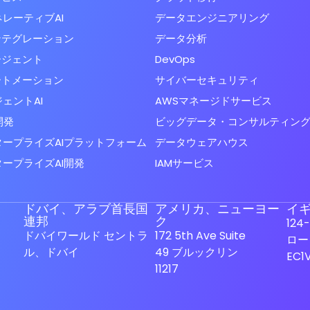
レーティブAI
データエンジニアリング
ンテグレーション
データ分析
ージェント
DevOps
ートメーション
サイバーセキュリティ
ェントAI
AWSマネージドサービス
開発
ビッグデータ・コンサルティン
タープライズAIプラットフォーム
データウェアハウス
ープライズAI開発
IAMサービス
ドバイ、アラブ首長国
アメリカ、ニューヨー
イ
連邦
ク
124
ドバイワールド セントラ
172 5th Ave Suite
ロー
ル、ドバイ
49 ブルックリン
EC1
11217