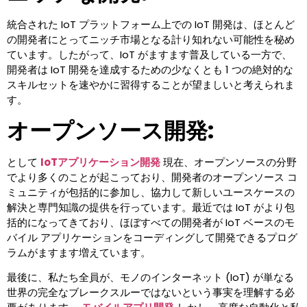
統合された IoT プラットフォーム上での IoT 開発は、ほとんど
の開発者にとってニッチ市場となる計り知れない可能性を秘め
ています。したがって、IoT がますます普及している一方で、
開発者は IoT 開発を達成するための少なくとも 1 つの絶対的な
スキルセットを速やかに習得することが望ましいと考えられま
す。
オープンソース開発:
として
IoTアプリケーション開発
現在、オープンソースの分野
でより多くのことが起こっており、開発者のオープンソース コ
ミュニティが包括的に参加し、協力して新しいユースケースの
解決と専門知識の提供を行っています。最近では IoT がより包
括的になってきており、ほぼすべての開発者が IoT ベースのモ
バイル アプリケーションをコーディングして開発できるプログ
ラムがますます増えています。
最後に、私たち全員が、モノのインターネット (IoT) が単なる
世界の完全なブレークスルーではないという事実を理解する必