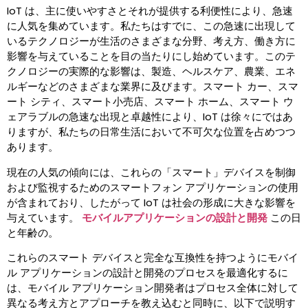
IoT は、主に使いやすさとそれが提供する利便性により、急速
に人気を集めています。私たちはすでに、この急速に出現して
いるテクノロジーが生活のさまざまな分野、考え方、働き方に
影響を与えていることを目の当たりにし始めています。このテ
クノロジーの実際的な影響は、製造、ヘルスケア、農業、エネ
ルギーなどのさまざまな業界に及びます。スマート カー、スマ
ート シティ、スマート小売店、スマート ホーム、スマート ウ
ェアラブルの急速な出現と卓越性により、IoT は徐々にではあ
りますが、私たちの日常生活において不可欠な位置を占めつつ
あります。
現在の人気の傾向には、これらの「スマート」デバイスを制御
および監視するためのスマートフォン アプリケーションの使用
が含まれており、したがって IoT は社会の形成に大きな影響を
与えています。
モバイルアプリケーションの設計と開発
この日
と年齢の。
これらのスマート デバイスと完全な互換性を持つようにモバイ
ル アプリケーションの設計と開発のプロセスを最適化するに
は、モバイル アプリケーション開発者はプロセス全体に対して
異なる考え方とアプローチを教え込むと同時に、以下で説明す