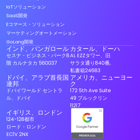
IoTソリューション
SaaS開発
Eコマース・ソリューション
マーケティングオートメーション
GoLang開発
インド、バンガロール
カタール、ドーハ
セスナ・ビジネス・パーク8
AL EZZタワー、旧
階 カルナタカ 560037
サラタ通り840番,
私書箱24683
ドバイ、アラブ首長国
アメリカ、ニューヨー
Spanish (Spain)
連邦
ク
ドバイワールド セントラ
172 5th Ave Suite
Finnish
ル、ドバイ
49 ブルックリン
Swedish
11217
イギリス、ロンドン
Dutch
124-128都市
German
ロード・ロンドン
French
EC1V 2NX