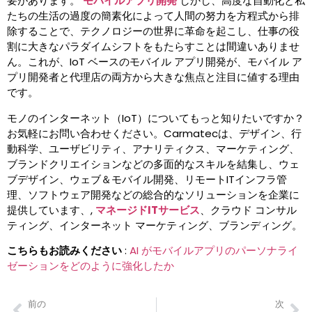
要があります。
モバイルアプリ開発
しかし、高度な自動化と私
たちの生活の過度の簡素化によって人間の努力を方程式から排
除することで、テクノロジーの世界に革命を起こし、仕事の役
割に大きなパラダイムシフトをもたらすことは間違いありませ
ん。これが、IoT ベースのモバイル アプリ開発が、モバイル ア
プリ開発者と代理店の両方から大きな焦点と注目に値する理由
です。
モノのインターネット（IoT）についてもっと知りたいですか？
お気軽にお問い合わせください。Carmatecは、デザイン、行
動科学、ユーザビリティ、アナリティクス、マーケティング、
ブランドクリエイションなどの多面的なスキルを結集し、ウェ
ブデザイン、ウェブ＆モバイル開発、リモートITインフラ管
理、ソフトウェア開発などの総合的なソリューションを企業に
提供しています、,
マネージドITサービス
、クラウド コンサル
ティング、インターネット マーケティング、ブランディング。
こちらもお読みください
:
AI がモバイルアプリのパーソナライ
ゼーションをどのように強化したか
前の
次