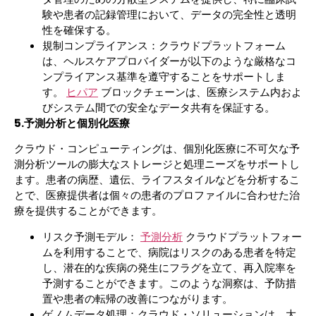
験や患者の記録管理において、データの完全性と透明
性を確保する。
規制コンプライアンス：クラウドプラットフォーム
は、ヘルスケアプロバイダーが以下のような厳格なコ
ンプライアンス基準を遵守することをサポートしま
す。
ヒパア
ブロックチェーンは、医療システム内およ
びシステム間での安全なデータ共有を保証する。
5.予測分析と個別化医療
クラウド・コンピューティングは、個別化医療に不可欠な予
測分析ツールの膨大なストレージと処理ニーズをサポートし
ます。患者の病歴、遺伝、ライフスタイルなどを分析するこ
とで、医療提供者は個々の患者のプロファイルに合わせた治
療を提供することができます。
リスク予測モデル：
予測分析
クラウドプラットフォー
ムを利用することで、病院はリスクのある患者を特定
し、潜在的な疾病の発生にフラグを立て、再入院率を
予測することができます。このような洞察は、予防措
置や患者の転帰の改善につながります。
ゲノムデータ処理：クラウド・ソリューションは、大