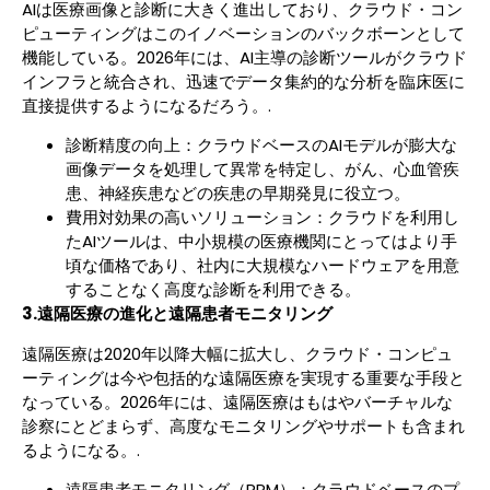
AIは医療画像と診断に大きく進出しており、クラウド・コン
ピューティングはこのイノベーションのバックボーンとして
機能している。2026年には、AI主導の診断ツールがクラウド
インフラと統合され、迅速でデータ集約的な分析を臨床医に
直接提供するようになるだろう。.
診断精度の向上：クラウドベースのAIモデルが膨大な
画像データを処理して異常を特定し、がん、心血管疾
患、神経疾患などの疾患の早期発見に役立つ。
費用対効果の高いソリューション：クラウドを利用し
たAIツールは、中小規模の医療機関にとってはより手
頃な価格であり、社内に大規模なハードウェアを用意
することなく高度な診断を利用できる。
3.遠隔医療の進化と遠隔患者モニタリング
遠隔医療は2020年以降大幅に拡大し、クラウド・コンピュ
ーティングは今や包括的な遠隔医療を実現する重要な手段と
なっている。2026年には、遠隔医療はもはやバーチャルな
診察にとどまらず、高度なモニタリングやサポートも含まれ
るようになる。.
遠隔患者モニタリング（RPM）：クラウドベースのプ