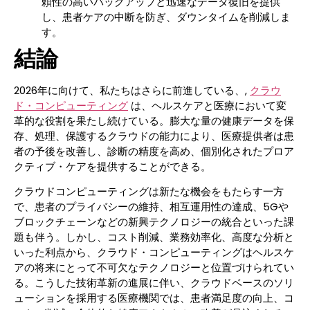
頼性の高いバックアップと迅速なデータ復旧を提供
し、患者ケアの中断を防ぎ、ダウンタイムを削減しま
す。
結論
2026年に向けて、私たちはさらに前進している、,
クラウ
ド・コンピューティング
は、ヘルスケアと医療において変
革的な役割を果たし続けている。膨大な量の健康データを保
存、処理、保護するクラウドの能力により、医療提供者は患
者の予後を改善し、診断の精度を高め、個別化されたプロア
クティブ・ケアを提供することができる。
クラウドコンピューティングは新たな機会をもたらす一方
で、患者のプライバシーの維持、相互運用性の達成、5Gや
ブロックチェーンなどの新興テクノロジーの統合といった課
題も伴う。しかし、コスト削減、業務効率化、高度な分析と
いった利点から、クラウド・コンピューティングはヘルスケ
アの将来にとって不可欠なテクノロジーと位置づけられてい
る。こうした技術革新の進展に伴い、クラウドベースのソリ
ューションを採用する医療機関では、患者満足度の向上、コ