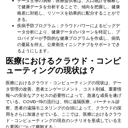
データ主導の洞察：医療提供者は、人口統計を横断し
て健康データを分析することで、傾向を把握し、健康
格差に対処し、リソースを効果的に配分することがで
きる。
疾病予防プログラム：クラウドパワーによるビッグデ
ータ分析により、健康データのパターンを特定し、プ
ロバイダーが予防的な健康プログラムを作成し、病気
の蔓延を抑え、公衆衛生イニシアチブをサポートでき
るようにします。
医療におけるクラウド・コンピ
ューティングの現状は？
医療におけるクラウド・コンピューティングの現状は、デー
タ管理の改善、患者エンゲージメント、コスト削減、重要情
報への安全なアクセスの必要性によって、急速な成長を遂げ
ている。COVID-19の流行は、特に遠隔医療、バーチャル診
察、患者の遠隔モニタリングの台頭によって、クラウドの採
用をさらに加速させている。ここでは、医療におけるクラウ
ド・コンピューティングの現在のシナリオを形成している主
な要因について概観する：