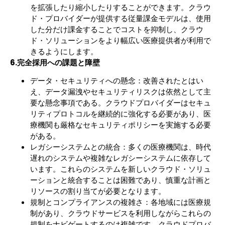
を拡張したり縮小したりすることができます。クラウ
ド・プロバイダーが提供する従量課金モデルは、使用
した分だけ課金することでコストを抑制し、クラウ
ド・ソリューションをより幅広い医療提供者が利用で
きるようにします。
6.完全採用への課題と障壁
データ・セキュリティへの懸念：改善されたとはい
え、データ漏洩やセキュリティリスクは依然として主
要な懸念事項である。クラウドプロバイダーはセキュ
リティプロトコルを継続的に強化する必要があり、医
療機関も厳格なセキュリティポリシーを実施する必要
がある。
レガシーシステムとの統合：多くの医療機関は、時代
遅れのシステムや複雑なレガシーシステムに依存して
います。これらのシステムを新しいクラウド・ソリュ
ーションと統合することは困難であり、慎重な計画と
リソースの割り当てが必要となります。
規制とコンプライアンスの複雑さ：各地域には医療規
制があり、クラウドサービスを利用しながらこれらの
規制をナビゲートするのは複雑です。クラウドプロバ