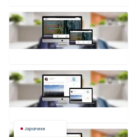
Spanish (Spain)
Finnish
Swedish
Dutch
German
French
Italian
Spanish (Mexico)
English
Japanese