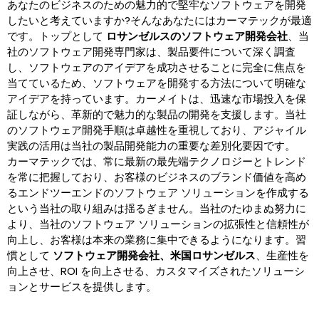
あなたのビジネスのための魅力的で堅牢なソフトウェアを開発
したいと考えていますか?そんなあなたにはカーマテックが最適
です。トップとして
ロサンゼルスのソフトウェア開発会社
、当
社のソフトウェア開発専門家は、製品要件について深く調査
し、ソフトウェアのアイデアを成功させることに完全に焦点を
当てているため、ソフトウェアを開発する方法について明確な
アイデアを持っています。カーメイトは、迅速な市場投入を保
証しながら、革新的で魅力的な製品の開発を支援します。当社
のソフトウェア開発手順は卓越性を重視しており、アジャイル
実践の活用は当社の製品開発能力の重要な差別化要因です。
カーマテックでは、常に最新の最先端テクノロジーとトレンド
を常に把握しており、お客様のビジネスのブランド価値を高め
るエンドツーエンドのソフトウェア ソリューションを作成する
という当社の取り組みは揺るぎません。当社のたゆまぬ努力に
より、当社のソフトウェア ソリューションの拡張性と信頼性が
向上し、お客様は本来の業務に集中できるようになります。習
慣として
ソフトウェア開発会社、米国ロサンゼルス
、生産性を
向上させ、ROI を向上させる、カスタマイズされたソリューシ
ョンとサービスを提供します。