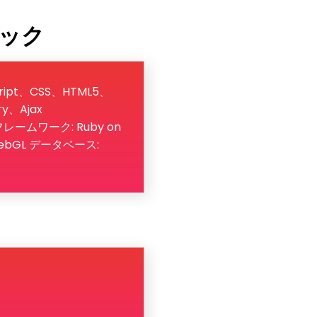
ック
cript、CSS、HTML5、
ry、Ajax
1 フレームワーク: Ruby on
S、WebGL データベース: