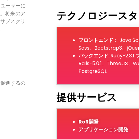
 ユーザーに
テクノロジースタ
す。将来のア
にサブスクリ
。
フロントエンド：
Java S
Sass、Bootstrap3、jQue
バックエンド:
Ruby-2.3.
Rails-5.0.1、Three.J
PostgreSQL
を促進するの
提供サービス
RoR開発
アプリケーション開発