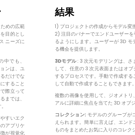
ン
結果
するための広範
1) プロジェクトの作成からモデル
とを目的とし
2) 注目のバナーでエンドユーザー
ス ニーズに
るようにします。ユーザーが 3D 
る機会を提供します。
の中でも、
3Dモデル
: 3 次元モデリングは、
ーションは、ユ
して、任意の 3 次元表面またはオ
するだけでな
するプロセスです。手動で作成する
のにすること
して自動で作成することもできます
点で際立って
複数の画像を使用して、ジオメトリ
するまでは、
アルに詳細に焦点を当てた 3D オ
す。
コレクション:
モデルのグループが
いやすいエク
えられます。簡単に言えば、エンド
このアプリケ
ものをまとめたお気に入りのコレク
特徴が視覚化