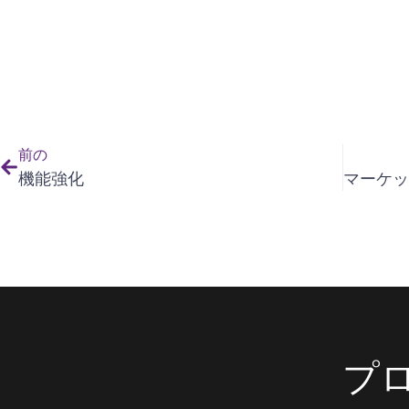
前の
機能強化
プ