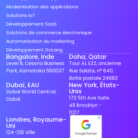
Modernisation des applications
Solutions IoT
Développement SaaS
Solutions de commerce électronique
Automatisation du marketing
Développement GoLang
Bangalore, Inde
Doha, Qatar
Level 8, Cessna Business
Tour AL EZZ, ancienne
Park, Karnataka 560037
Rue Salata, n° 840,
Boîte postale 24683
Dubaï, EAU
New York, États-
Unis
Spanish (Spain)
Dubai World Central,
172 5th Ave Suite
Dubai
Finnish
49 Brooklyn -
Swedish
11217
Londres, Royaume-
Dutch
Uni
Japanese
124-128 Ville