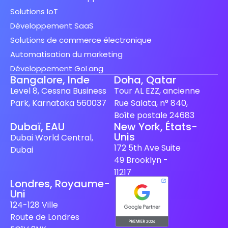
Solutions IoT
Développement SaaS
Solutions de commerce électronique
Automatisation du marketing
Développement GoLang
Bangalore, Inde
Doha, Qatar
Level 8, Cessna Business
Tour AL EZZ, ancienne
Park, Karnataka 560037
Rue Salata, n° 840,
Boîte postale 24683
Dubaï, EAU
New York, États-
Unis
Spanish (Spain)
Dubai World Central,
172 5th Ave Suite
Dubai
Finnish
49 Brooklyn -
Swedish
11217
Londres, Royaume-
Dutch
Uni
Japanese
124-128 Ville
Route de Londres
German