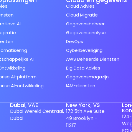
vies
Cloud Advies
ensten
Cloud Migratie
atieve AI
Gegevensbeheer
tegratie
Gegevensanalyse
genten
DevOps
tomatisering
Cyberbeveiliging
schappelijke AI
AWS Beheerde Diensten
ntwikkeling
Big Data Advies
prise AI-platform
Gegevensmagazijn
prise AI-ontwikkeling
IAM-diensten
Dubai, VAE
New York, VS
Lon
Koni
Dubai Wereld Centraal,
172 5th Ave Suite
124-
Dubai
49 Brooklyn -
Weg
11217
EC1