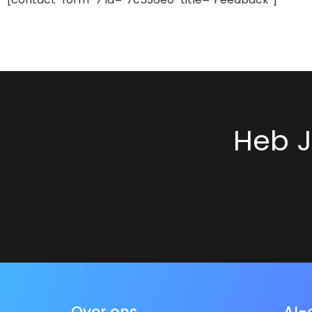
Heb J
Over ons
AI-