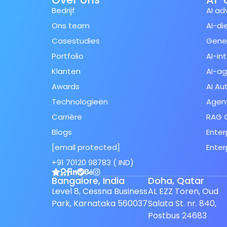
Bedrijf
AI ad
Ons team
AI-di
Casestudies
Gener
Portfolio
AI-in
Klanten
AI-a
Awards
AI Au
Technologieën
Agent
Carrière
RAG O
Blogs
Enter
[email protected]
Enter
Spanish (Spain)
+91 70120 98783 ( IND)
Finnish
Bangalore, India
Doha, Qatar
Swedish
Level 8, Cessna Business
AL EZZ Toren, Oud
Japanese
Park, Karnataka 560037
Salata St. nr. 840,
Postbus 24683
German