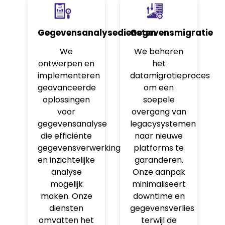
Gegevensanalysediensten
Gegevensmigratie
We
We beheren
ontwerpen en
het
implementeren
datamigratieproces
geavanceerde
om een
oplossingen
soepele
voor
overgang van
gegevensanalyse
legacysystemen
die efficiënte
naar nieuwe
gegevensverwerking
platforms te
en inzichtelijke
garanderen.
analyse
Onze aanpak
mogelijk
minimaliseert
maken. Onze
downtime en
diensten
gegevensverlies
omvatten het
terwijl de