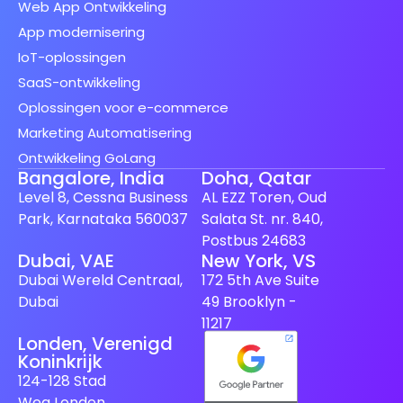
Web App Ontwikkeling
App modernisering
IoT-oplossingen
SaaS-ontwikkeling
Oplossingen voor e-commerce
Marketing Automatisering
Ontwikkeling GoLang
Bangalore, India
Doha, Qatar
Level 8, Cessna Business
AL EZZ Toren, Oud
Park, Karnataka 560037
Salata St. nr. 840,
Postbus 24683
Dubai, VAE
New York, VS
Dubai Wereld Centraal,
172 5th Ave Suite
Dubai
49 Brooklyn -
11217
Londen, Verenigd
Koninkrijk
124-128 Stad
Weg Londen