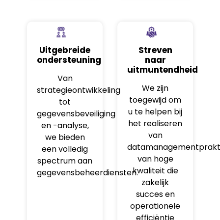
Uitgebreide
Streven
ondersteuning
naar
uitmuntendheid
Van
We zijn
strategieontwikkeling
toegewijd om
tot
u te helpen bij
gegevensbeveiliging
het realiseren
en -analyse,
van
we bieden
datamanagementprakti
een volledig
van hoge
spectrum aan
kwaliteit die
gegevensbeheerdiensten.
zakelijk
succes en
operationele
efficiëntie