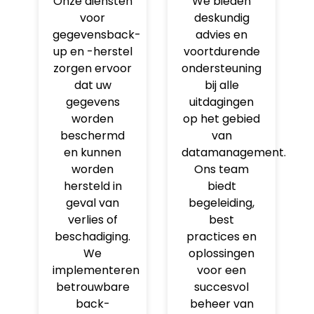
Onze diensten
We bieden
voor
deskundig
gegevensback-
advies en
up en -herstel
voortdurende
zorgen ervoor
ondersteuning
dat uw
bij alle
gegevens
uitdagingen
worden
op het gebied
beschermd
van
en kunnen
datamanagement.
worden
Ons team
hersteld in
biedt
geval van
begeleiding,
verlies of
best
beschadiging.
practices en
We
oplossingen
implementeren
voor een
betrouwbare
succesvol
back-
beheer van