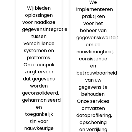
We
Wij bieden
implementeren
oplossingen
praktijken
voor naadloze
voor het
gegevensintegratie
beheer van
tussen
gegevenskwaliteit
verschillende
om de
systemen en
nauwkeurigheid,
platforms.
consistentie
Onze aanpak
en
zorgt ervoor
betrouwbaarheid
dat gegevens
van uw
worden
gegevens te
geconsolideerd,
behouden.
geharmoniseerd
Onze services
en
omvatten
toegankelijk
dataprofilering,
zijn voor
opschoning
nauwkeurige
en verrijking