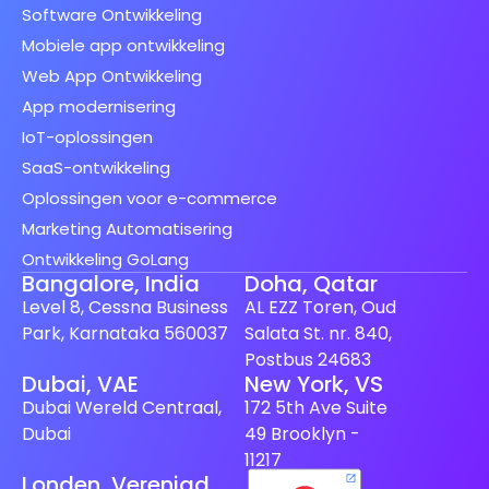
Software Ontwikkeling
Mobiele app ontwikkeling
Web App Ontwikkeling
App modernisering
IoT-oplossingen
SaaS-ontwikkeling
Oplossingen voor e-commerce
Marketing Automatisering
Ontwikkeling GoLang
Bangalore, India
Doha, Qatar
Level 8, Cessna Business
AL EZZ Toren, Oud
Park, Karnataka 560037
Salata St. nr. 840,
Postbus 24683
Dubai, VAE
New York, VS
Spanish (Spain)
Dubai Wereld Centraal,
172 5th Ave Suite
Finnish
Dubai
49 Brooklyn -
Swedish
11217
Londen, Verenigd