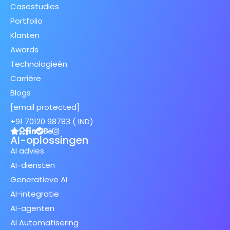
Casestudies
Portfolio
Klanten
Awards
Technologieën
Carrière
Blogs
[email protected]
+91 70120 98783 ( IND)
AI-oplossingen
AI advies
AI-diensten
Generatieve AI
AI-integratie
AI-agenten
AI Automatisering