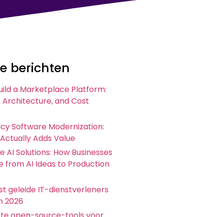
e berichten
uild a Marketplace Platform:
 Architecture, and Cost
acy Software Modernization:
 Actually Adds Value
e AI Solutions: How Businesses
 from AI Ideas to Production
t geleide IT-dienstverleners
in 2026
ste open-source-tools voor