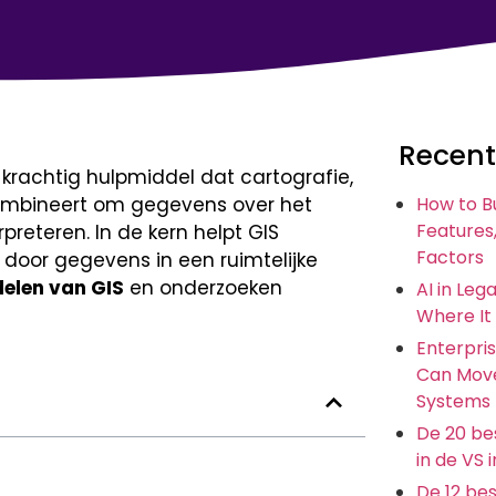
Recent
 krachtig hulpmiddel dat cartografie,
ombineert om gegevens over het
How to B
Features,
preteren. In de kern helpt GIS
Factors
door gegevens in een ruimtelijke
delen van GIS
en onderzoeken
AI in Leg
Where It
Enterpris
Can Move
Systems
De 20 bes
in de VS 
De 12 be