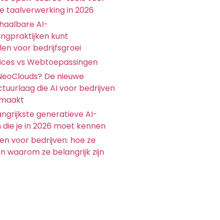
ke taalverwerking in 2026
chaalbare AI-
ingpraktijken kunt
en voor bedrijfsgroei
ices vs Webtoepassingen
 NeoClouds? De nieuwe
ctuurlaag die AI voor bedrijven
 maakt
ngrijkste generatieve AI-
 die je in 2026 moet kennen
en voor bedrijven: hoe ze
n waarom ze belangrijk zijn