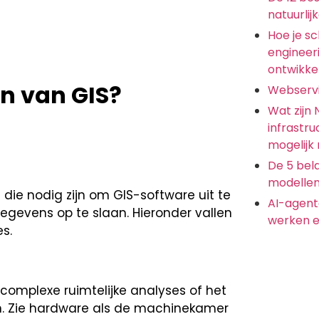
natuurlij
Hoe je s
engineer
ontwikkel
n van GIS?
Webserv
Wat zijn
infrastru
mogelijk
De 5 bela
modellen
die nodig zijn om GIS-software uit te
AI-agent
gevens op te slaan. Hieronder vallen
werken e
s.
complexe ruimtelijke analyses of het
jn. Zie hardware als de machinekamer