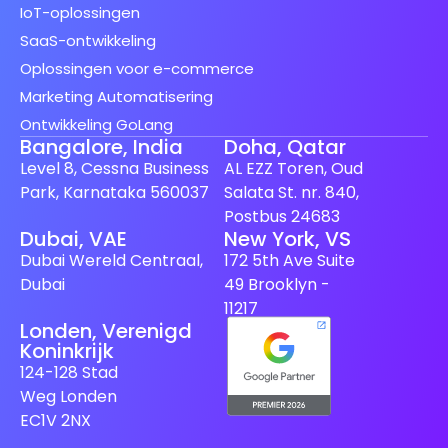
IoT-oplossingen
SaaS-ontwikkeling
Oplossingen voor e-commerce
Marketing Automatisering
Ontwikkeling GoLang
Bangalore, India
Doha, Qatar
Level 8, Cessna Business
AL EZZ Toren, Oud
Park, Karnataka 560037
Salata St. nr. 840,
Postbus 24683
Dubai, VAE
New York, VS
Spanish (Spain)
Dubai Wereld Centraal,
172 5th Ave Suite
Finnish
Dubai
49 Brooklyn -
Swedish
11217
Londen, Verenigd
Japanese
Koninkrijk
German
124-128 Stad
Weg Londen
French
EC1V 2NX
Italian