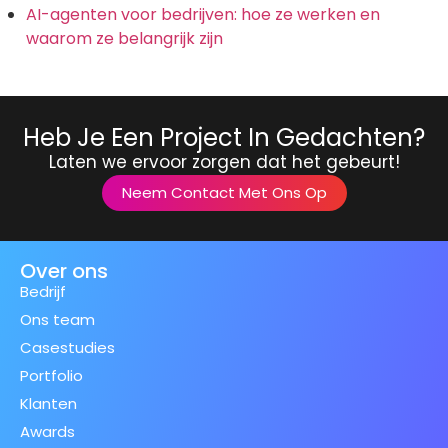
AI-agenten voor bedrijven: hoe ze werken en
waarom ze belangrijk zijn
Heb Je Een Project In Gedachten?
Laten we ervoor zorgen dat het gebeurt!
Neem Contact Met Ons Op
Over ons
Bedrijf
Ons team
Casestudies
Portfolio
Klanten
Awards