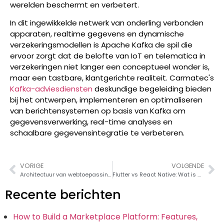
werelden beschermt en verbetert.
In dit ingewikkelde netwerk van onderling verbonden
apparaten, realtime gegevens en dynamische
verzekeringsmodellen is Apache Kafka de spil die
ervoor zorgt dat de belofte van IoT en telematica in
verzekeringen niet langer een conceptueel wonder is,
maar een tastbare, klantgerichte realiteit.
Carmatec's
Kafka-adviesdiensten
deskundige begeleiding bieden
bij het ontwerpen, implementeren en optimaliseren
van berichtensystemen op basis van Kafka om
gegevensverwerking, real-time analyses en
schaalbare gegevensintegratie te verbeteren.
VORIGE
VOLGENDE
Architectuur van webtoepassingen: Complete gids 2026
Flutter vs React Native: Wat is beter voor jouw project?
Recente berichten
How to Build a Marketplace Platform: Features,