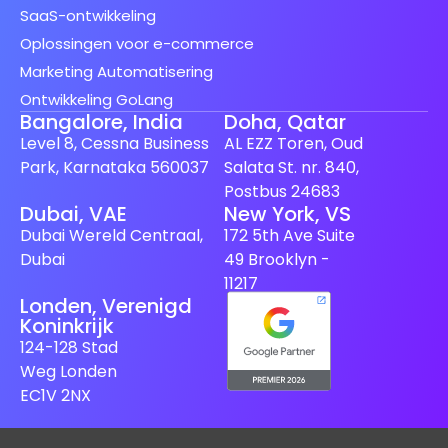
SaaS-ontwikkeling
Oplossingen voor e-commerce
Marketing Automatisering
Ontwikkeling GoLang
Bangalore, India
Doha, Qatar
Level 8, Cessna Business
AL EZZ Toren, Oud
Park, Karnataka 560037
Salata St. nr. 840,
Postbus 24683
Dubai, VAE
New York, VS
Spanish (Spain)
Dubai Wereld Centraal,
172 5th Ave Suite
Finnish
Dubai
49 Brooklyn -
Swedish
11217
Londen, Verenigd
Japanese
Koninkrijk
German
124-128 Stad
Weg Londen
French
EC1V 2NX
Italian
Spanish (Mexico)