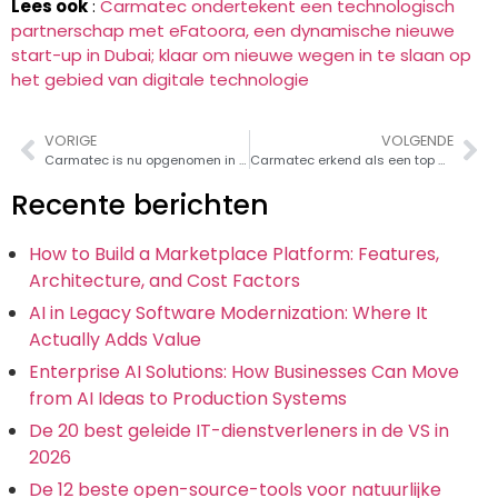
Lees ook
:
Carmatec ondertekent een technologisch
partnerschap met eFatoora, een dynamische nieuwe
start-up in Dubai; klaar om nieuwe wegen in te slaan op
het gebied van digitale technologie
VORIGE
VOLGENDE
Carmatec is nu opgenomen in de Top Mobile Development Companies
Carmatec erkend als een top Node.js ontwikkelingsbedrijf door geselecteerde bedrijven
Recente berichten
How to Build a Marketplace Platform: Features,
Architecture, and Cost Factors
AI in Legacy Software Modernization: Where It
Actually Adds Value
Enterprise AI Solutions: How Businesses Can Move
from AI Ideas to Production Systems
De 20 best geleide IT-dienstverleners in de VS in
2026
De 12 beste open-source-tools voor natuurlijke