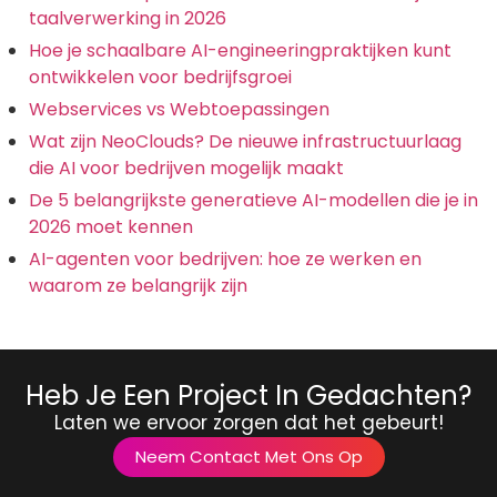
taalverwerking in 2026
Hoe je schaalbare AI-engineeringpraktijken kunt
ontwikkelen voor bedrijfsgroei
Webservices vs Webtoepassingen
Wat zijn NeoClouds? De nieuwe infrastructuurlaag
die AI voor bedrijven mogelijk maakt
De 5 belangrijkste generatieve AI-modellen die je in
2026 moet kennen
AI-agenten voor bedrijven: hoe ze werken en
waarom ze belangrijk zijn
Heb Je Een Project In Gedachten?
Laten we ervoor zorgen dat het gebeurt!
Neem Contact Met Ons Op