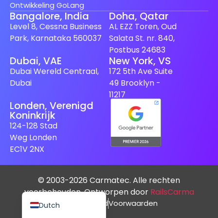
Ontwikkeling GoLang
Bangalore, India
Doha, Qatar
Level 8, Cessna Business
AL EZZ Toren, Oud
Park, Karnataka 560037
Salata St. nr. 840,
Postbus 24683
Dubai, VAE
New York, VS
Spanish (Spain)
Dubai Wereld Centraal,
172 5th Ave Suite
Finnish
Dubai
49 Brooklyn -
Swedish
11217
Londen, Verenigd
Japanese
Koninkrijk
German
124-128 Stad
Weg Londen
French
EC1V 2NX
Italian
Spanish (Mexico)
© 2003-2026 Carmatec. Alle rechten
English
voorbehouden. Ontworpen door
RailsCarma
Privacybeleid
Voorwaarden
Dutch