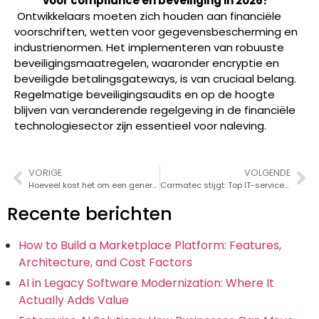
voor compliance en beveiliging in 2026?
Ontwikkelaars moeten zich houden aan financiële
voorschriften, wetten voor gegevensbescherming en
industrienormen. Het implementeren van robuuste
beveiligingsmaatregelen, waaronder encryptie en
beveiligde betalingsgateways, is van cruciaal belang.
Regelmatige beveiligingsaudits en op de hoogte
blijven van veranderende regelgeving in de financiële
technologiesector zijn essentieel voor naleving.
VORIGE
VOLGENDE
Hoeveel kost het om een generatieve AI-app te ontwikkelen in 2026?
Carmatec stijgt: Top IT-service VS 2026 door Techreviewer.co
Recente berichten
How to Build a Marketplace Platform: Features,
Architecture, and Cost Factors
AI in Legacy Software Modernization: Where It
Actually Adds Value