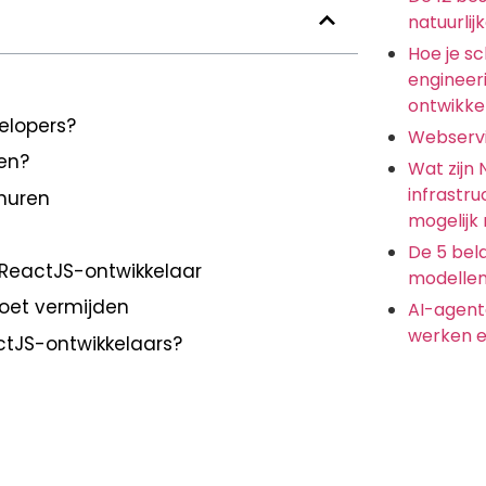
natuurlij
Hoe je s
engineer
ontwikkel
velopers?
Webserv
en?
Wat zijn
infrastru
 huren
mogelijk
De 5 bela
 ReactJS-ontwikkelaar
modellen
moet vermijden
AI-agent
werken e
ctJS-ontwikkelaars?