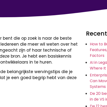
Recent
bent die op zoek is naar de beste
. Iedereen die meer wil weten over het
How to B
Features,
ngeacht zijn of haar technische of
Factors
deze bron. Je hebt een basiskennis
ntwikkelaars in te huren.
AI in Leg
Where It
e belangrijkste wervingstips die je
Enterpris
k dat je een goed begrip hebt van deze
Can Move
Systems
De 20 bes
in de VS 
De 12 be