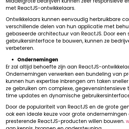
Middelgrote bedrijven kunnen zeer responsieve e
met ReactJS-ontwikkelaars.
Ontwikkelaars kunnen eenvoudig herbruikbare c
verschillende delen van hun applicatie met be
gebaseerde architectuur van ReactJS. Door een 
gebruikersinterface te bouwen, kunnen ze bedrijv
verbeteren.
Ondernemingen
Er zal altijd behoefte zijn aan ReactJS-ontwikkela
Ondernemingen verwerken een bundeling van pro
kunnen hun expertise inbrengen om taken sneller 
ze gebruiken om complexe, gegevensintensieve t
time updates en dynamische gebruikersinterface
Door de populariteit van ReactJS en de grote ge
ook een ideale keuze voor grote ondernemingen 
presterende ReactJS-producten willen bouwen.
w
aan kennis, bronnen en ondersteuning.