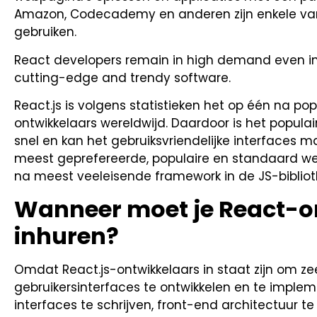
Amazon, Codecademy en anderen zijn enkele va
gebruiken.
React developers remain in high demand even i
cutting-edge and trendy software.
React.js is volgens statistieken het op één na p
ontwikkelaars wereldwijd. Daardoor is het populair, 
snel en kan het gebruiksvriendelijke interfaces m
meest geprefereerde, populaire en standaard webf
na meest veeleisende framework in de JS-bibliot
Wanneer moet je React-o
inhuren?
Omdat React.js-ontwikkelaars in staat zijn om z
gebruikersinterfaces te ontwikkelen en te implem
interfaces te schrijven, front-end architectuur t