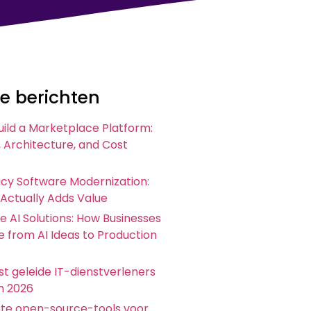
e berichten
uild a Marketplace Platform:
 Architecture, and Cost
acy Software Modernization:
 Actually Adds Value
e AI Solutions: How Businesses
 from AI Ideas to Production
t geleide IT-dienstverleners
in 2026
ste open-source-tools voor