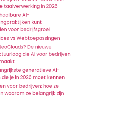
ke taalverwerking in 2026
chaalbare AI-
ingpraktijken kunt
en voor bedrijfsgroei
ices vs Webtoepassingen
 NeoClouds? De nieuwe
ctuurlaag die AI voor bedrijven
 maakt
ngrijkste generatieve AI-
 die je in 2026 moet kennen
en voor bedrijven: hoe ze
n waarom ze belangrijk zijn