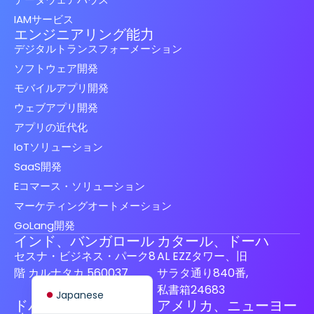
IAMサービス
エンジニアリング能力
デジタルトランスフォーメーション
ソフトウェア開発
Spanish (Spain)
モバイルアプリ開発
ウェブアプリ開発
Finnish
アプリの近代化
Swedish
IoTソリューション
Dutch
SaaS開発
German
Eコマース・ソリューション
French
マーケティングオートメーション
GoLang開発
Italian
インド、バンガロール
カタール、ドーハ
Spanish (Mexico)
セスナ・ビジネス・パーク8
AL EZZタワー、旧
English
階 カルナタカ 560037
サラタ通り840番,
私書箱24683
Japanese
ドバイ、アラブ首長国
アメリカ、ニューヨー