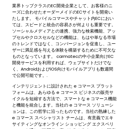
業界トップクラスのEC開発企業として、お客様のニ
ーズに合わせたオーダーメイドのECサイトを開発い
たします。 モバイルコマースやチャット内ECにおい
ては、スピードと統合の容易さが何よりも重要です。
ソーシャルメディアとの連携、強力な検索機能、アッ
プセルやクロスセルなどの機能は、もはや単なる市場
のトレンドではなく、コンバージョンを促進し、ユー
ザーに満足感を与える体験を構築するために不可欠な
ものとなっています。 carmatecの中小企業向けEC
開発サービスを利用すれば、ウェブサイトだけでな
く、AndroidおよびiOS向けモバイルアプリも数週間
で公開可能です。.
インテリジェントに設計された e コマース プラット
フォームは、あらゆる e コマース ビジネスの販売サ
イクルを短縮する方法で、スマートな e コマース機能
と機能を統合します。当社の e コマース ソリューシ
ョンは、この哲学に沿ったものです。当社の熟練した
e コマース スペシャリスト チームは、有意義でエキ
サイティングなオンライン ショッピング エクスペリ