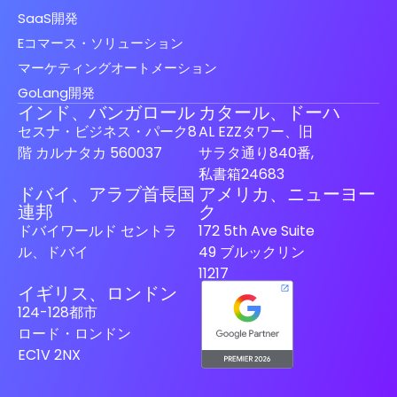
SaaS開発
Eコマース・ソリューション
マーケティングオートメーション
GoLang開発
インド、バンガロール
カタール、ドーハ
セスナ・ビジネス・パーク8
AL EZZタワー、旧
階 カルナタカ 560037
サラタ通り840番,
私書箱24683
ドバイ、アラブ首長国
アメリカ、ニューヨー
Spanish (Spain)
連邦
ク
ドバイワールド セントラ
172 5th Ave Suite
Finnish
ル、ドバイ
49 ブルックリン
Swedish
11217
イギリス、ロンドン
Dutch
124-128都市
German
ロード・ロンドン
French
EC1V 2NX
Italian