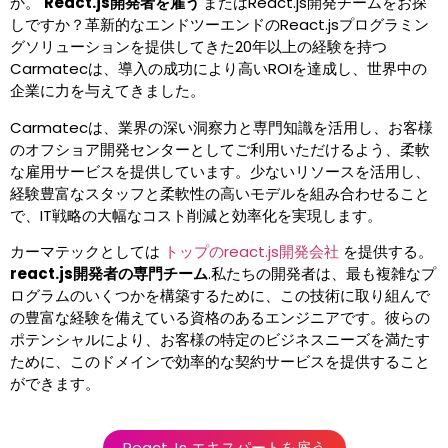
か。
React.js開発者を雇う
またはReact.js開発チームをお探
しですか？革新的なエンドツーエンドのReact.jsプログラミン
グソリューションを提供してきた20年以上の経験を持つ
Carmatecは、導入の成功により高いROIを達成し、世界中の
企業に力を与えてきました。
Carmatecは、業界の深い洞察力と専門知識を活用し、お客様
のオフショア開発センターとしてご利用いただけるよう、柔軟
な雇用サービスを提供しています。少ないリソースを活用し、
経験豊富なスタッフと柔軟性の高いモデルを組み合わせること
で、IT戦略の大幅なコスト削減と効率化を実現します。
カーマテックとしては
トップのreact.js開発会社
を提供する。
react.js開発者の専門チーム
.私たちの開発者は、最も複雑なプ
ログラムのいくつかを構築するために、この技術に取り組んで
の豊富な経験を備えている資格のあるエンジニアです。彼らの
ポテンシャルにより、お客様の特定のビジネスニーズを満たす
ために、このドメインで効率的な契約サービスを提供すること
ができます。
React.js エキスパートを雇う