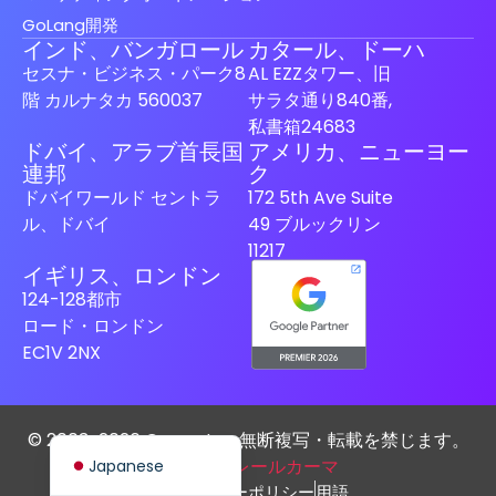
GoLang開発
インド、バンガロール
カタール、ドーハ
セスナ・ビジネス・パーク8
AL EZZタワー、旧
階 カルナタカ 560037
サラタ通り840番,
私書箱24683
Spanish (Spain)
ドバイ、アラブ首長国
アメリカ、ニューヨー
連邦
ク
Finnish
ドバイワールド セントラ
172 5th Ave Suite
Swedish
ル、ドバイ
49 ブルックリン
Dutch
11217
イギリス、ロンドン
German
124-128都市
French
ロード・ロンドン
EC1V 2NX
Italian
Spanish (Mexico)
English
© 2003-2026 Carmatec.無断複写・転載を禁じます。
デザイン
レールカーマ
Japanese
プライバシーポリシー
用語