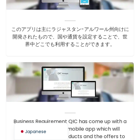
このアプリは主にラジャスタン-アルワール州向けに
開発されたもので、国や通貨を設定することで、世
Spanish (Spain)
界中どこでも利用することができます。
Finnish
Swedish
Dutch
German
French
Italian
Spanish (Mexico)
Business Requirement QIC has come up with a
English
vision to develop a mobile app which will
Japanese
showcase various products and the offers to