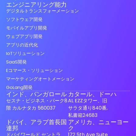
エンジニアリング能力
デジタルトランスフォーメーション
ソフトウェア開発
モバイルアプリ開発
ウェブアプリ開発
アプリの近代化
IoTソリューション
SaaS開発
Eコマース・ソリューション
マーケティングオートメーション
GoLang開発
インド、バンガロール
カタール、ドーハ
セスナ・ビジネス・パーク8
AL EZZタワー、旧
階 カルナタカ 560037
サラタ通り840番,
私書箱24683
ドバイ、アラブ首長国
アメリカ、ニューヨー
Spanish (Spain)
連邦
ク
ドバイワールド セントラ
172 5th Ave Suite