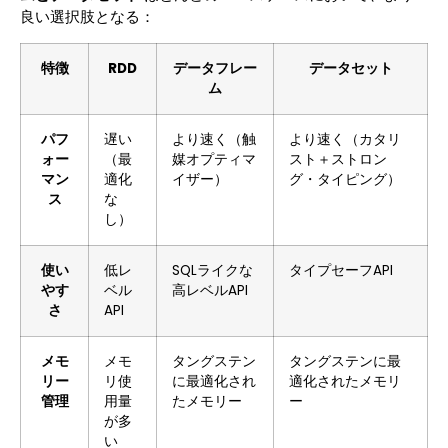
良い選択肢となる：
特徴
RDD
データフレー
データセット
ム
パフ
遅い
より速く（触
より速く（カタリ
ォー
（最
媒オプティマ
スト＋ストロン
マン
適化
イザー）
グ・タイピング）
ス
な
し）
使い
低レ
SQLライクな
タイプセーフAPI
やす
ベル
高レベルAPI
さ
API
メモ
メモ
タングステン
タングステンに最
リー
リ使
に最適化され
適化されたメモリ
管理
用量
たメモリー
ー
が多
い