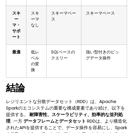
スキ
スキ
スキーマベー
スキーマベース
ー
ーマ
ス
マ・
なし
サポ
ート
最適
低レ
SQLベースの
強い型付きのビッ
ベル
クエリー
グデータ操作
の変
換
結論
レジリエントな分散データセット（RDD）は、Apache
Sparkのエコシステムの重要な構成要素であり続け、以下を
提供する。
耐障害性、スケーラビリティ、効率的な並列処
理
. .一方
データフレームとデータセット
RDDは、より構造化
されたAPIを提供することで、データ操作を容易にし、Spark