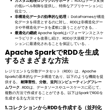
カスタム処理ロジックのサポート：
RDDはデータ変換
の低レベル制御を提供し、特殊なアプリケーションに
役立つ。.
非構造化データの効率的な処理：
DataFramesが構造
化データを得意とするのに対し、RDDは非構造化デー
タや半構造化データを柔軟に扱うことができる。.
最適化の継続
Apache Sparkはパフォーマンスとスケ
ーラビリティを改善し続け、RDDが大規模アプリケー
ションに最適化されることを保証している。.
Apache SparkでRDDを生成
するさまざまな方法
レジリエントな分散データセット（RDD）は、Apache
Sparkの基本的なデータ構造であり、以下のような機能を提
供する。
耐障害性、分散、並列コンピューティングフレー
ムワーク
. .RDDは、データソースやユースケースに応じて、
複数の方法で作成することができる。以下はSparkでRDDを
生成する主な方法です：
1.コレクションからRDDを作成する（並列化