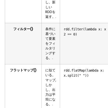
し、新
しい
RDDを
返す。.
フィルター()
条件に
rdd.filter(lambda x: x 
基づい
2 == 0)
て要素
をフィ
ルタリ
ングす
る。.
フラットマップ()
に似て
rdd.flatMap(lambda x:
いる。
x.split(" "))
,
マップ
しか
し、出
力は平
坦にな
る。.