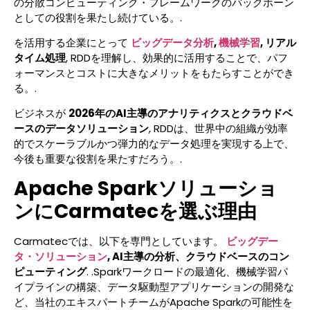
の分散コンピューティング・フレームワークのバックボーン
としての役割を果たし続けている。.
を活用する企業にとって
ビッグデータ分析
,
機械学習
, リアル
タイム処理
, RDDを理解し、効果的に活用することで、パフ
ォーマンスとコストに大きなメリットをもたらすことができ
る。.
ビジネスが
2026年のAI主導のアナリティクスとクラウドベ
ースのデータソリューション
, RDDは、世界中の組織が効率
的でスケーラブルかつ弾力的なデータ処理を実現する上で、
今後も重要な役割を果たすだろう。.
Apache Sparkソリューショ
ンにCarmatecを選ぶ理由
Carmatecでは、以下を専門としています。
ビッグデー
タ・ソリューション
, AI主導の分析、クラウドベースのコン
ピューティング
. .Sparkワークロードの最適化、機械学習パ
イプラインの構築、データ駆動型アプリケーションの開発な
ど、当社のエキスパートチームがApache Sparkの可能性を