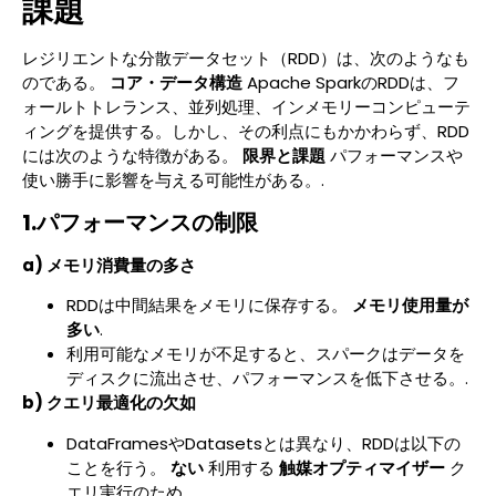
課題
レジリエントな分散データセット（RDD）は、次のようなも
のである。
コア・データ構造
Apache SparkのRDDは、フ
ォールトトレランス、並列処理、インメモリーコンピューテ
ィングを提供する。しかし、その利点にもかかわらず、RDD
には次のような特徴がある。
限界と課題
パフォーマンスや
使い勝手に影響を与える可能性がある。.
1.パフォーマンスの制限
a) メモリ消費量の多さ
RDDは中間結果をメモリに保存する。
メモリ使用量が
多い
.
利用可能なメモリが不足すると、スパークはデータを
ディスクに流出させ、パフォーマンスを低下させる。.
b) クエリ最適化の欠如
DataFramesやDatasetsとは異なり、RDDは以下の
ことを行う。
ない
利用する
触媒オプティマイザー
ク
エリ実行のため。.