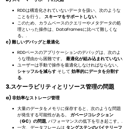
RDDは構造化されていないデータを扱い、次のような
ことを行う。
スキーマをサポートしない
.
このため、カラムベースのクエリーやメタデータの処
理といった操作は、DataFramesに比べて難しくな
る。.
c) 難しいデバッグと最適化
RDDベースのアプリケーションのデバッグは、次のよ
うな理由から困難です。
最適化が組み込まれていない
.
ユーザーは手動で操作を最適化しなければならない。
シャッフルを減らす
そして
効率的にデータを分割す
る
.
3.スケーラビリティとリソース管理の問題
a) 非効率なストレージ管理
大量のデータをメモリに保存すると、次のような問題
が発生する可能性がある。
ガベージコレクション
（GC）の問題
, パフォーマンスの低下を引き起こす。.
一方、データフレームは
タングステンのバイナリーフ