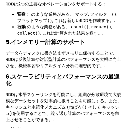
RDDは2つの主要なオペレーションをサポートする：
変身：
のような業務がある。
,
,
マップ
フィルター()
, これは新しいRDDを作成する。.
フラットマップ()
行動
のような業務がある。
,
,
count()
reduce()
, これは計算された結果を返す。.
collect()
5.インメモリー計算のサポート
データをディスクに書き込まずメモリに保持することで、
RDDは反復計算や対話型計算のパフォーマンスを大幅に向上
させ、機械学習やリアルタイム分析に理想的です。.
6.スケーラビリティとパフォーマンスの最適
化
RDDは水平スケーリングを可能にし、組織が分散環境で大規
模なデータセットを効率的に扱うことを可能にする。また、
キャッシュと永続化メカニズム (
そして
ねばる()
キャッシ
)を使用することで、繰り返し計算のパフォーマンスを向
ュ
上させることができる。.