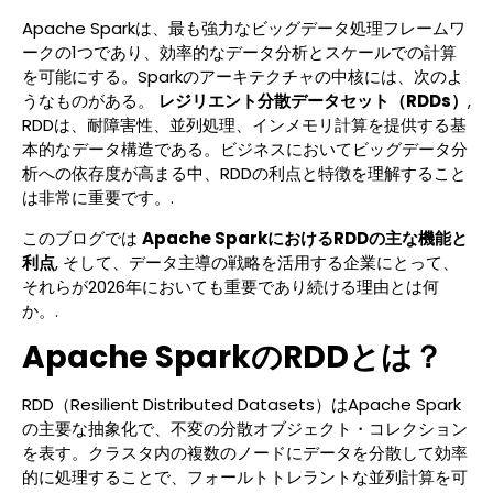
Apache Sparkは、最も強力なビッグデータ処理フレームワ
ークの1つであり、効率的なデータ分析とスケールでの計算
を可能にする。Sparkのアーキテクチャの中核には、次のよ
うなものがある。
レジリエント分散データセット（RDDs）
,
RDDは、耐障害性、並列処理、インメモリ計算を提供する基
本的なデータ構造である。ビジネスにおいてビッグデータ分
析への依存度が高まる中、RDDの利点と特徴を理解すること
は非常に重要です。.
このブログでは
Apache SparkにおけるRDDの主な機能と
利点
, そして、データ主導の戦略を活用する企業にとって、
それらが2026年においても重要であり続ける理由とは何
か。.
Apache SparkのRDDとは？
RDD（Resilient Distributed Datasets）はApache Spark
の主要な抽象化で、不変の分散オブジェクト・コレクション
を表す。クラスタ内の複数のノードにデータを分散して効率
的に処理することで、フォールトトレラントな並列計算を可