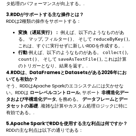
タ処理のパフォーマンスが向上する。.
3.RDDがサポートする主な操作とは？
RDDは2種類の操作をサポートする：
変換（遅延実行）：
例えば、以下のようなものがあ
る。
,
、 そして
,
マップ
フィルター()
reduceByKey()
これは、すぐに実行せずに新しいRDDを作成する。.
行動
例えば、以下のようなものがある。
,
collect()
、 そして
, これは計算
count()
saveAsTextFile()
のトリガーとなり、結果を返す。.
4.RDDは、DataFramesとDatasetsがある2026年にお
いても有効か？
そう、RDDはApache Sparkのエコシステムには欠かせな
い。RDDは
ローレベルコントロール
, サポート
非構造化デー
タおよび半構造化データ
, を務める。
データフレームとデー
タセットの基礎
. .複雑な計算やカスタム処理ロジックに特に
有効である。.
5.Apache SparkでRDDを使用する主な利点は何ですか？
RDDの主な利点は以下の通りである：