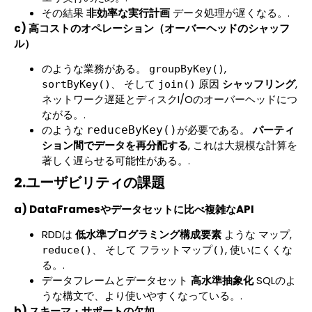
その結果
非効率な実行計画
データ処理が遅くなる。.
c) 高コストのオペレーション（オーバーヘッドのシャッフ
ル）
のような業務がある。
,
groupByKey()
、 そして
原因
シャッフリング
,
sortByKey()
join()
ネットワーク遅延とディスクI/Oのオーバーヘッドにつ
ながる。.
のような
が必要である。
パーティ
reduceByKey()
ション間でデータを再分配する
, これは大規模な計算を
著しく遅らせる可能性がある。.
2.ユーザビリティの課題
a) DataFramesやデータセットに比べ複雑なAPI
RDDは
低水準プログラミング構成要素
ような
,
マップ
、 そして
, 使いにくくな
reduce()
フラットマップ()
る。.
データフレームとデータセット
高水準抽象化
SQLのよ
うな構文で、より使いやすくなっている。.
b) スキーマ・サポートの欠如