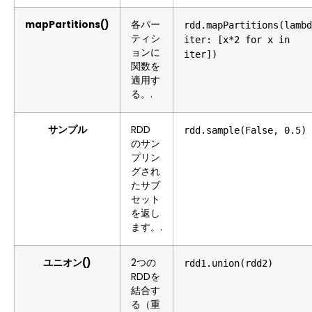
mapPartitions()
各パー
rdd.mapPartitions(lambd
ティシ
iter: [x*2 for x in
ョンに
iter])
関数を
適用す
る。.
サンプル
RDD
rdd.sample(False, 0.5)
のサン
プリン
グされ
たサブ
セット
を返し
ます。.
ユニオン()
2つの
rdd1.union(rdd2)
RDDを
結合す
る（重