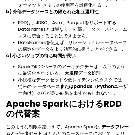
ォーマット
, メモリの使用率を最適化する。.
b) 外部データソースとの限られた相互運用性
RDDは、JDBC、Avro、Parquetをサポートする
DataFramesとは異なり、外部データベースとシーム
レスに統合することはできません。.
DataFramesを使えば、リレーショナルデータベース
の構造化データをより効率的に扱うことができる。.
c) 小さいジョブの待ち時間が長い
SparkのRDDベースのアーキテクチャは、以下のよう
に最適化されている。
大規模データ処理
.
小規模なデータセットや低レイテンシのタスクでは、
従来の
データベースまたはpandas（Pythonユーザ
ー向け）
の方が良い結果を出すかもしれない。.
Apache SparkにおけるRDD
の代替案
このような制限を踏まえて、Apache Sparkは
データフレー
ムとデータセット
ほとんどのユースケースにおいて、より