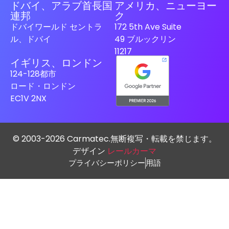
ドバイ、アラブ首長国
アメリカ、ニューヨー
連邦
ク
ドバイワールド セントラ
172 5th Ave Suite
ル、ドバイ
49 ブルックリン
11217
イギリス、ロンドン
124-128都市
ロード・ロンドン
EC1V 2NX
© 2003-2026 Carmatec.無断複写・転載を禁じます。
デザイン
レールカーマ
プライバシーポリシー
用語