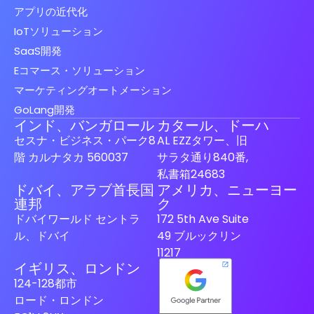
アプリの近代化
IoTソリューション
SaaS開発
Eコマース・ソリューション
マーケティングオートメーション
GoLang開発
インド、バンガロール
カタール、ドーハ
セスナ・ビジネス・パーク8
AL EZZタワー、旧
階 カルナタカ 560037
サラタ通り840番,
私書箱24683
ドバイ、アラブ首長国
アメリカ、ニューヨー
Spanish (Spain)
連邦
ク
ドバイワールド セントラ
172 5th Ave Suite
Finnish
ル、ドバイ
49 ブルックリン
Swedish
11217
イギリス、ロンドン
Dutch
124-128都市
German
ロード・ロンドン