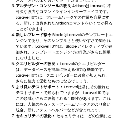
アルチザン・コンソールの改良
ArtisanはLaravelに不
可欠な強力なコマンドラインインターフェイスです。
Laravel 10では、フレームワークでの作業を容易にす
る、新しく改良されたArtisanコマンドをいくつか見る
ことができます。.
新しいブレード指令
BladeはLaravelのテンプレートエ
ンジンであり、そのシンプルさと使いやすさで知られ
ています。Laravel 10では、Bladeディレクティブが追
加され、テンプレートエンジンでの作業がさらに簡単
になりました。.
クエリビルダーの改良：
Laravelのクエリビルダー
は、データベースを簡単に扱える強力な機能です。
Laravel 10では、クエリビルダーに改良が加えられ、
さらに強力で柔軟なものになるでしょう。.
より良いテストサポート：
Laravelは常にその優れた
テストサポートで知られていますが、Laravel 10では
この領域がさらに改善される可能性があります。これ
には、人気のあるテストフレームワークとのより良い
統合、新しいテストヘルパーなどが含まれます。.
セキュリティの強化：
セキュリティは、どの企業にと