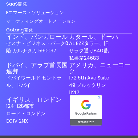
SaaS開発
Eコマース・ソリューション
マーケティングオートメーション
GoLang開発
インド、バンガロール
カタール、ドーハ
セスナ・ビジネス・パーク8
AL EZZタワー、旧
階 カルナタカ 560037
サラタ通り840番,
私書箱24683
ドバイ、アラブ首長国
アメリカ、ニューヨー
Spanish (Spain)
連邦
ク
ドバイワールド セントラ
172 5th Ave Suite
Finnish
ル、ドバイ
49 ブルックリン
Swedish
11217
イギリス、ロンドン
Dutch
124-128都市
German
ロード・ロンドン
French
EC1V 2NX
Italian