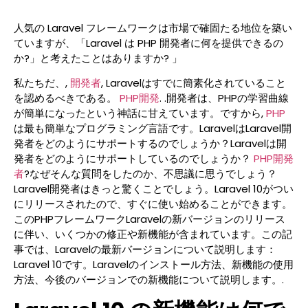
人気の Laravel フレームワークは市場で確固たる地位を築い
ていますが、「Laravel は PHP 開発者に何を提供できるの
か?」と考えたことはありますか? 」
私たちだ、,
開発者
, Laravelはすでに簡素化されていること
を認めるべきである。
PHP開発
. .開発者は、PHPの学習曲線
が簡単になったという神話に甘えています。ですから,
PHP
は最も簡単なプログラミング言語です。LaravelはLaravel開
発者をどのようにサポートするのでしょうか？Laravelは開
発者をどのようにサポートしているのでしょうか？
PHP開発
者
?なぜそんな質問をしたのか、不思議に思うでしょう？
Laravel開発者はきっと驚くことでしょう。Laravel 10がつい
にリリースされたので、すぐに使い始めることができます。
このPHPフレームワークLaravelの新バージョンのリリース
に伴い、いくつかの修正や新機能が含まれています。この記
事では、Laravelの最新バージョンについて説明します：
Laravel 10です。Laravelのインストール方法、新機能の使用
方法、今後のバージョンでの新機能について説明します。.