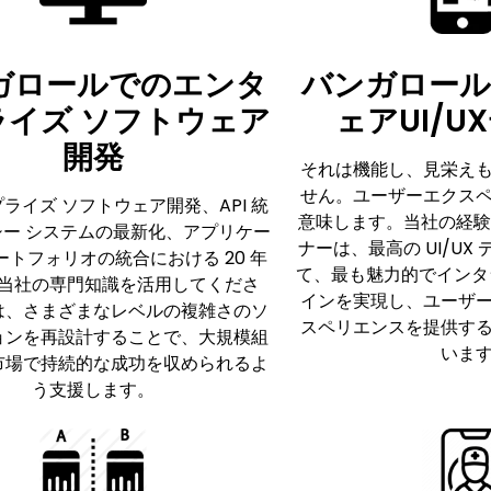
ガロールでのエンタ
バンガロー
ライズ ソフトウェア
ェアUI/U
開発
それは機能し、見栄え
せん。ユーザーエクス
ライズ ソフトウェア開発、API 統
意味します。当社の経験豊富
シー システムの最新化、アプリケー
ナーは、最高の UI/UX
ートフォリオの統合における 20 年
て、最も魅力的でインタラ
当社の専門知識を活用してくださ
インを実現し、ユーザ
は、さまざまなレベルの複雑さのソ
スペリエンスを提供す
ョンを再設計することで、大規模組
いま
市場で持続的な成功を収められるよ
う支援します。