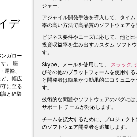
ジャー。
アジャイル開発手法を導入して、タイム
イデ
率の高い方法で高品質のソフトウェアを
ビジネス要件やニーズに応じて、他と比
投資収益率を生み出すカスタム ソフト
す。
バンガロー
ます。
医
Skype、メールを使用して、
スラック
,
・運輸、
びその他のプラットフォームを使用する
など、幅広
と開発者は簡単かつ効果的にコミュニケ
保守に至る
す。
知識と経験
技術的な問題やソフトウェアのバグには
サポート チームが対応します。
チームを拡大するために、プロジェクト
のソフトウェア開発者を追加します。