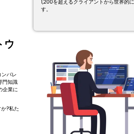
1,200を超えるクライアントから世界的
す。
トウ
コンバレ
専門知識
の企業に
か?私た