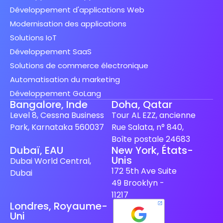
Développement d'applications Web
Modernisation des applications
Solutions IoT
Développement SaaS
Solutions de commerce électronique
Automatisation du marketing
Développement GoLang
Bangalore, Inde
Doha, Qatar
Level 8, Cessna Business
Tour AL EZZ, ancienne
Park, Karnataka 560037
Rue Salata, n° 840,
Boîte postale 24683
Dubaï, EAU
New York, États-
Unis
Spanish (Spain)
Dubai World Central,
172 5th Ave Suite
Dubai
Finnish
49 Brooklyn -
Swedish
11217
Londres, Royaume-
Dutch
Uni