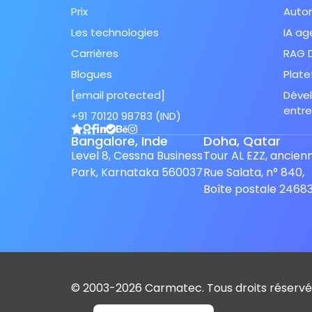
Prix
Autom
Les technologies
IA ag
Carrières
RAG 
Blogues
Plate
[email protected]
Dével
entre
+91 70120 98783 (IND)
Spanish (Spain)
Bangalore, Inde
Doha, Qatar
Finnish
Level 8, Cessna Business
Tour AL EZZ, ancien
Swedish
Park, Karnataka 560037
Rue Salata, n° 840,
Dutch
Boîte postale 2468
Japanese
German
Italian
Spanish (Mexico)
© 2003-2026 Carmatec. Tous droits réservé
English