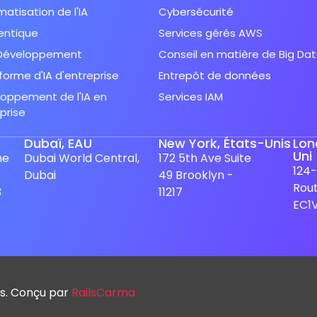
atisation de l'IA
Cybersécurité
entique
Services gérés AWS
Développement
Conseil en matière de Big Da
forme d'IA d'entreprise
Entrepôt de données
oppement de l'IA en
Services IAM
prise
Dubaï, EAU
New York, États-Unis
Lon
Uni
ne
Dubai World Central,
172 5th Ave Suite
124-
Dubai
49 Brooklyn -
Rout
3
11217
EC1
s. Conçu par
RailsCarma