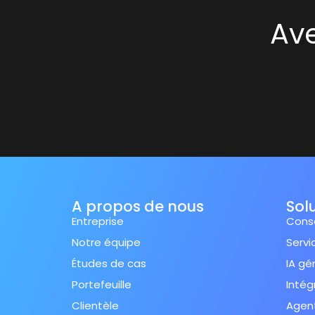
Ave
A propos de nous
Solu
Entreprise
Conse
Notre équipe
Servi
Études de cas
IA gé
Portefeuille
Intég
Clientèle
Agent