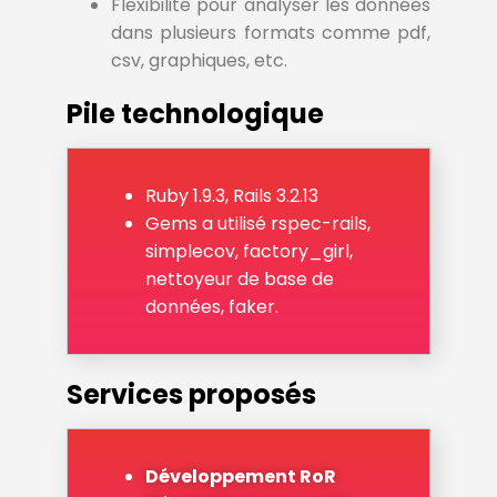
Flexibilité pour analyser les données
dans plusieurs formats comme pdf,
csv, graphiques, etc.
Pile technologique
Ruby 1.9.3, Rails 3.2.13
Gems a utilisé rspec-rails,
simplecov, factory_girl,
nettoyeur de base de
données, faker.
Services proposés
Développement RoR