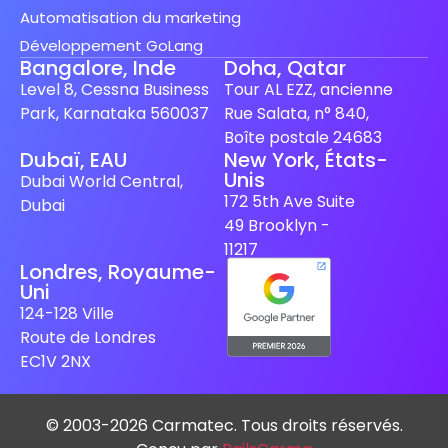
Automatisation du marketing
Développement GoLang
Bangalore, Inde
Doha, Qatar
Level 8, Cessna Business
Tour AL EZZ, ancienne
Park, Karnataka 560037
Rue Salata, n° 840,
Boîte postale 24683
Dubaï, EAU
New York, États-
Unis
Spanish (Spain)
Dubai World Central,
172 5th Ave Suite
Dubai
Finnish
49 Brooklyn -
Swedish
11217
Londres, Royaume-
Dutch
Uni
Japanese
124-128 Ville
Route de Londres
German
EC1V 2NX
Italian
Spanish (Mexico)
© 2003-2026 Carmatec. Tous droits réservés.
English