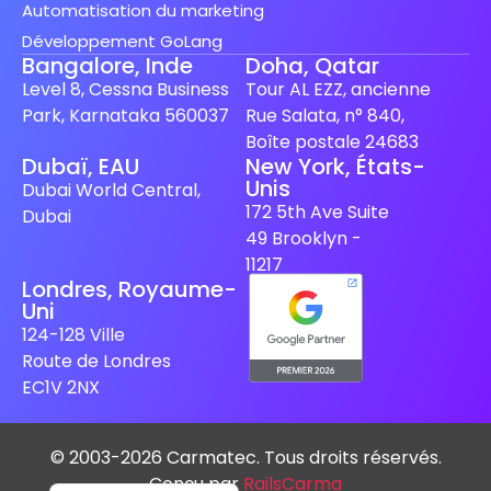
Automatisation du marketing
Développement GoLang
Bangalore, Inde
Doha, Qatar
Level 8, Cessna Business
Tour AL EZZ, ancienne
Park, Karnataka 560037
Rue Salata, n° 840,
Boîte postale 24683
Dubaï, EAU
New York, États-
Unis
Spanish (Spain)
Dubai World Central,
172 5th Ave Suite
Dubai
Finnish
49 Brooklyn -
Swedish
11217
Londres, Royaume-
Dutch
Uni
Japanese
124-128 Ville
Route de Londres
German
EC1V 2NX
Italian
Spanish (Mexico)
© 2003-2026 Carmatec. Tous droits réservés.
English
Conçu par
RailsCarma