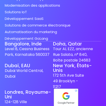
Modernisation des applications
Solutions IoT
Développement SaaS
Solutions de commerce électronique
Automatisation du marketing
Développement GoLang
Bangalore, Inde
Doha, Qatar
Level 8, Cessna Business
Tour AL EZZ, ancienne
Park, Karnataka 560037
Rue Salata, n° 840,
Boîte postale 24683
Dubaï, EAU
New York, États-
Unis
Spanish (Spain)
Dubai World Central,
172 5th Ave Suite
Dubai
Finnish
49 Brooklyn -
Swedish
11217
Londres, Royaume-
Dutch
Uni
Japanese
124-128 Ville