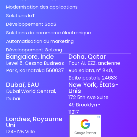
Modernisation des applications
Solutions IoT
Développement SaaS
Solutions de commerce électronique
Automatisation du marketing
Développement GoLang
Bangalore, Inde
Doha, Qatar
Level 8, Cessna Business
Tour AL EZZ, ancienne
Park, Karnataka 560037
Rue Salata, n° 840,
Boîte postale 24683
Dubaï, EAU
New York, États-
Unis
Spanish (Spain)
Dubai World Central,
172 5th Ave Suite
Dubai
Finnish
49 Brooklyn -
Swedish
11217
Londres, Royaume-
Dutch
Uni
Japanese
124-128 Ville