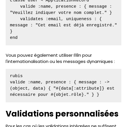
classe User < ApplicationRecord

    valide :name, presence : { message : 
"Veuillez indiquer votre nom complet." }

    validates :email, uniqueness : { 
message : "Cet email est déjà enregistré." 
}

end
Vous pouvez également utiliser I18n pour
l'internationalisation ou les messages dynamiques :
rubis

valide :name, presence : { message : ->
(object, data) { "#{data[:attribute]} est 
nécessaire pour #{objet.rôle}." } }
Validations personnalisées
Pour les cas où les validations intégrées ne suffisent