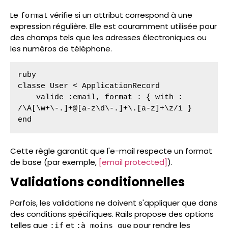
Le
vérifie si un attribut correspond à une
format
expression régulière. Elle est couramment utilisée pour
des champs tels que les adresses électroniques ou
les numéros de téléphone.
ruby

classe User < ApplicationRecord

    valide :email, format : { with : 
/\A[\w+\-.]+@[a-z\d\-.]+\.[a-z]+\z/i }

end
Cette règle garantit que l'e-mail respecte un format
de base (par exemple,
[email protected]
).
Validations conditionnelles
Parfois, les validations ne doivent s'appliquer que dans
des conditions spécifiques. Rails propose des options
telles que
et
pour rendre les
:if
:à moins que