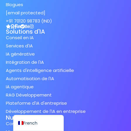
Blogues
[email protected]
+91 70120 98783 (IND)
Solutions d'IA
Spanish (Spain)
Conseil en IA
Services d'IA
Finnish
IA générative
Swedish
Intégration de l'IA
Dutch
Agents d'intelligence artificielle
Japanese
Automatisation de l'IA
German
IA agentique
Italian
RAG Développement
Plateforme d'IA d'entreprise
Spanish (Mexico)
Développement de l'IA en entreprise
English
Nuage et données
French
Conseil en nuage