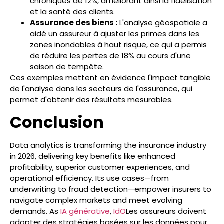
chroniques de 12%, améliorant ainsi la fidélisation
et la santé des clients.
Assurance des biens :
L'analyse géospatiale a
aidé un assureur à ajuster les primes dans les
zones inondables à haut risque, ce qui a permis
de réduire les pertes de 18% au cours d'une
saison de tempête.
Ces exemples mettent en évidence l'impact tangible
de l'analyse dans les secteurs de l'assurance, qui
permet d'obtenir des résultats mesurables.
Conclusion
Data analytics is transforming the insurance industry
in 2026, delivering key benefits like enhanced
profitability, superior customer experiences, and
operational efficiency. Its use cases—from
underwriting to fraud detection—empower insurers to
navigate complex markets and meet evolving
demands. As
IA générative
,
IdO
Les assureurs doivent
adopter des stratégies basées sur les données pour