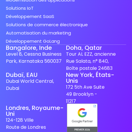
Solutions IoT
Développement SaaS
Solutions de commerce électronique
Automatisation du marketing
Développement GoLang
Bangalore, Inde
Doha, Qatar
Level 8, Cessna Business
Tour AL EZZ, ancienne
Park, Karnataka 560037
Rue Salata, n° 840,
Boîte postale 24683
Dubaï, EAU
New York, États-
Unis
Spanish (Spain)
Dubai World Central,
172 5th Ave Suite
Dubai
Finnish
49 Brooklyn -
Swedish
11217
Londres, Royaume-
Dutch
Uni
Japanese
124-128 Ville
Route de Londres
German