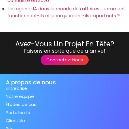
connaître en 2026
Les agents IA dans le monde des affaires : comment
fonctionnent-ils et pourquoi sont-ils importants ?
Avez-Vous Un Projet En Tête?
Faisons en sorte que cela arrive!
Contactez-Nous
A propos de nous
Entreprise
Notre équipe
Études de cas
Portefeuille
Clientèle
Prix