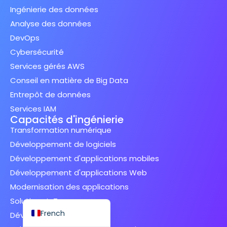
Ingénierie des données
Analyse des données
DevOps
Cybersécurité
Spanish (Spain)
Services gérés AWS
Finnish
Conseil en matière de Big Data
Entrepôt de données
Swedish
Services IAM
Dutch
Capacités d'ingénierie
Japanese
Transformation numérique
Développement de logiciels
German
Développement d'applications mobiles
Italian
Développement d'applications Web
Spanish (Mexico)
Modernisation des applications
English
Solutions IoT
French
Développement SaaS