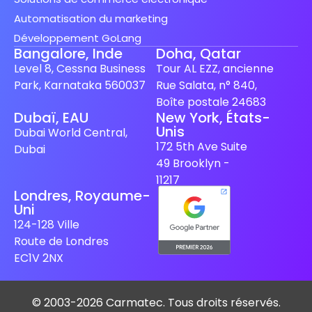
Automatisation du marketing
Développement GoLang
Bangalore, Inde
Doha, Qatar
Level 8, Cessna Business
Tour AL EZZ, ancienne
Park, Karnataka 560037
Rue Salata, n° 840,
Boîte postale 24683
Dubaï, EAU
New York, États-
Unis
Spanish (Spain)
Dubai World Central,
172 5th Ave Suite
Dubai
Finnish
49 Brooklyn -
Swedish
11217
Londres, Royaume-
Dutch
Uni
Japanese
124-128 Ville
Route de Londres
German
EC1V 2NX
Italian
Spanish (Mexico)
© 2003-2026 Carmatec. Tous droits réservés.