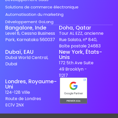
Solutions de commerce électronique
Automatisation du marketing
Développement GoLang
Bangalore, Inde
Doha, Qatar
Level 8, Cessna Business
Tour AL EZZ, ancienne
Park, Karnataka 560037
Rue Salata, n° 840,
Boîte postale 24683
Dubaï, EAU
New York, États-
Unis
Spanish (Spain)
Dubai World Central,
172 5th Ave Suite
Dubai
Finnish
49 Brooklyn -
Swedish
11217
Londres, Royaume-
Dutch
Uni
Japanese
124-128 Ville
Route de Londres
German
EC1V 2NX
Italian
Spanish (Mexico)