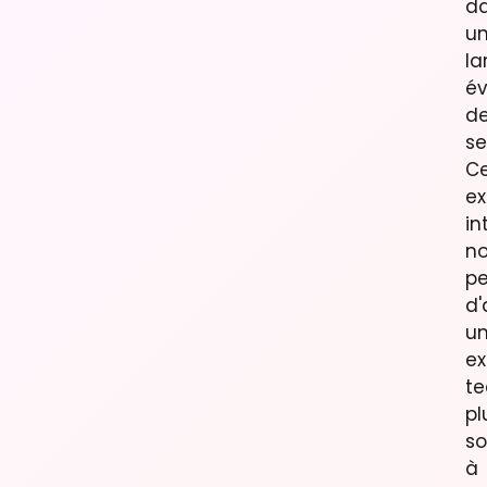
d
u
la
év
d
se
Ce
ex
in
n
p
d'
u
ex
te
pl
so
à