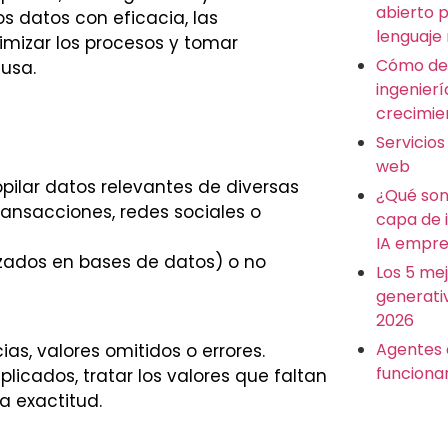
abierto 
os datos con eficacia, las
lenguaje
imizar los procesos y tomar
Cómo des
usa.
ingenierí
crecimie
Servicios
web
opilar datos relevantes de diversas
¿Qué son
ansacciones, redes sociales o
capa de 
IA empre
zados en bases de datos) o no
Los 5 me
generati
2026
Agentes 
as, valores omitidos o errores.
funciona
plicados, tratar los valores que faltan
la exactitud.