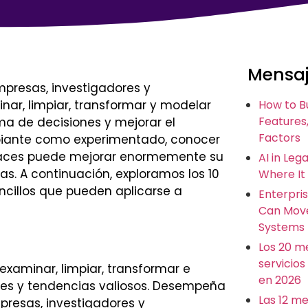
Mensaj
empresas, investigadores y
inar, limpiar, transformar y modelar
How to B
Features,
oma de decisiones y mejorar el
Factors
cipiante como experimentado, conocer
ficaces puede mejorar enormemente su
AI in Leg
as. A continuación, exploramos los 10
Where It
ncillos que pueden aplicarse a
Enterpris
Can Move
Systems
Los 20 m
servicios
 examinar, limpiar, transformar e
en 2026
ones y tendencias valiosos. Desempeña
Las 12 m
presas, investigadores y