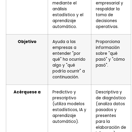
mediante el
empresarial y
análisis
respaldar la
estadístico y el
toma de
aprendizaje
decisiones
automático.
operativas.
Objetivo
Ayuda a las
Proporciona
empresas a
información
entender "por
sobre "qué
qué" ha ocurrido
pasó" y "cómo
algo y "qué
pasó".
podría ocurrir" a
continuación.
Acérquese a
Predictivo y
Descriptiva y
prescriptivo
de diagnóstico
(utiliza modelos
(analiza datos
estadísticos, IA y
pasados y
aprendizaje
presentes
automático).
para la
elaboración de