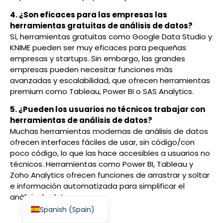
4. ¿Son eficaces para las empresas las
herramientas gratuitas de análisis de datos?
Sí, herramientas gratuitas como Google Data Studio y
KNIME pueden ser muy eficaces para pequeñas
empresas y startups. Sin embargo, las grandes
Finnish
empresas pueden necesitar funciones más
Swedish
avanzadas y escalabilidad, que ofrecen herramientas
premium como Tableau, Power BI o SAS Analytics.
Dutch
5. ¿Pueden los usuarios no técnicos trabajar con
Japanese
herramientas de análisis de datos?
German
Muchas herramientas modernas de análisis de datos
ofrecen interfaces fáciles de usar, sin código/con
French
poco código, lo que las hace accesibles a usuarios no
Italian
técnicos. Herramientas como Power BI, Tableau y
Zoho Analytics ofrecen funciones de arrastrar y soltar
Spanish (Mexico)
e información automatizada para simplificar el
English
análisis de datos.
Spanish (Spain)