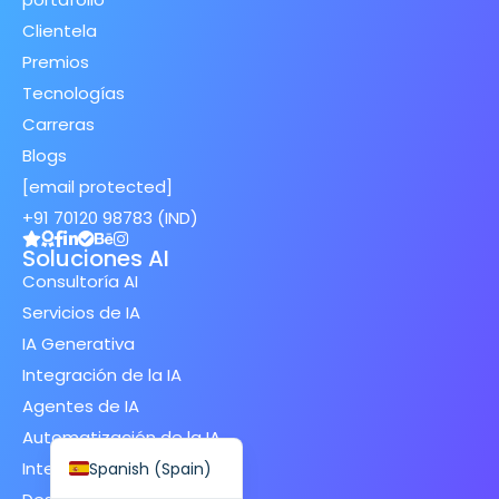
Clientela
Premios
Tecnologías
Carreras
Finnish
Blogs
Swedish
[email protected]
Dutch
+91 70120 98783 (IND)
Japanese
Soluciones AI
Consultoría AI
German
Servicios de IA
French
IA Generativa
Italian
Integración de la IA
Spanish (Mexico)
Agentes de IA
English
Automatización de la IA
Inteligencia Artificial
Spanish (Spain)