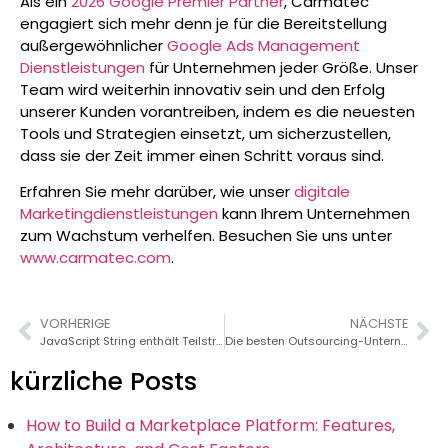
Als ein
2026 Google Premier Partner
, Carmatec
engagiert sich mehr denn je für die Bereitstellung
außergewöhnlicher
Google Ads Management
Dienstleistungen
für Unternehmen jeder Größe. Unser
Team wird weiterhin innovativ sein und den Erfolg
unserer Kunden vorantreiben, indem es die neuesten
Tools und Strategien einsetzt, um sicherzustellen,
dass sie der Zeit immer einen Schritt voraus sind.
Erfahren Sie mehr darüber, wie unser
digitale
Marketingdienstleistungen
kann Ihrem Unternehmen
zum Wachstum verhelfen. Besuchen Sie uns unter
www.carmatec.com
.
VORHERIGE
NÄCHSTE
JavaScript String enthält Teilstring: Der komplette Leitfaden
Die besten Outsourcing-Unternehmen für das Gesundheitswesen in den USA (Vergleich 2026)
kürzliche Posts
How to Build a Marketplace Platform: Features,