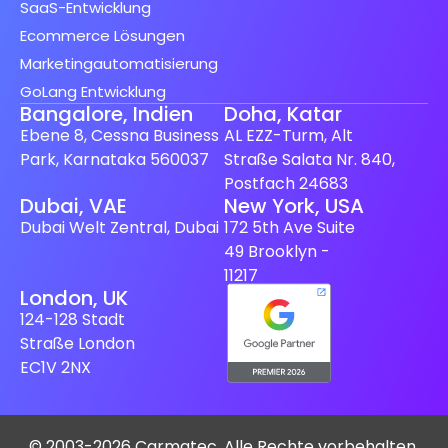
SaaS-Entwicklung
Ecommerce Lösungen
Marketingautomatisierung
GoLang Entwicklung
Bangalore, Indien
Doha, Katar
Ebene 8, Cessna Business
AL EZZ-Turm, Alt
Park, Karnataka 560037
Straße Salata Nr. 840,
Postfach 24683
Spanish (Spain)
Dubai, VAE
New York, USA
Dubai Welt Zentral, Dubai
172 5th Ave Suite
Finnish
49 Brooklyn -
Swedish
11217
London, UK
Dutch
124-128 Stadt
Japanese
Straße London
French
EC1V 2NX
Italian
Spanish (Mexico)
© 2003-2026 Carmatec. Alle Rechte vorbehalten.